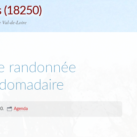
 (18250)
e Val-de-Loire
e randonnée
domadaire
20
.
Agenda